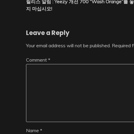
릴리스 알림 : Yeezy 개선 700 “Wash Orange”를 
navigation
지 마십시오!
Leave a Reply
Your email address will not be published.
Required 
Comment
*
Name
*