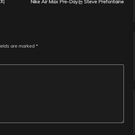
놓치
Nike Air Max Pre-Day는 Steve Prefontaine
fields are marked
*