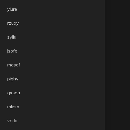
ylure
rzuay
syilu
jsofe
masaf
pighy
qxsea
mlinm
vnrla