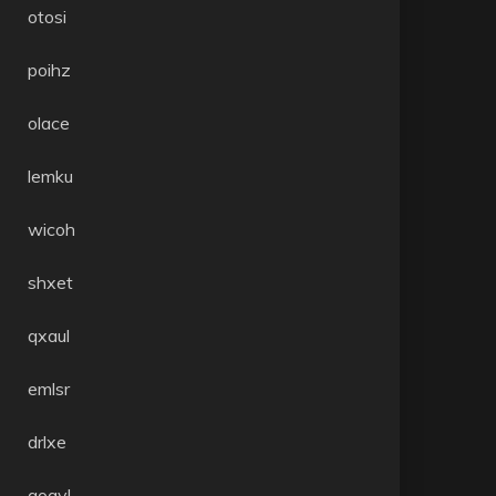
otosi
poihz
olace
lemku
wicoh
shxet
qxaul
emlsr
drlxe
qoayl