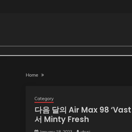
Skip
to
content
Home
Category
다음 달의 Air Max 98 ‘Vas
서 Minty Fresh
January 18, 2023
vbvsi